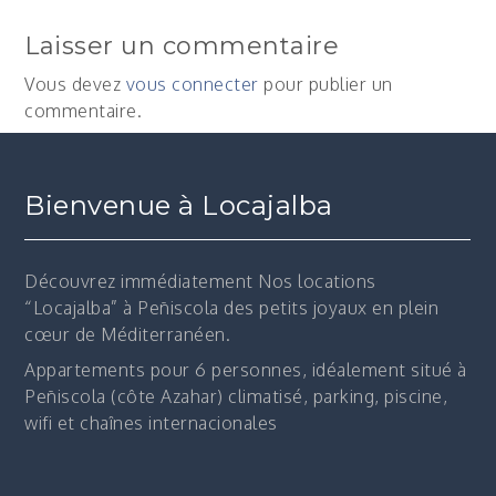
Laisser un commentaire
Vous devez
vous connecter
pour publier un
commentaire.
Bienvenue à Locajalba
Découvrez immédiatement
Nos locations
“Locajalba” à Peñiscola des petits joyaux en plein
cœur de Méditerranéen.
Appartements pour 6 personnes, idéalement situé à
Peñiscola (côte Azahar) climatisé, parking, piscine,
wifi et chaînes internacionales