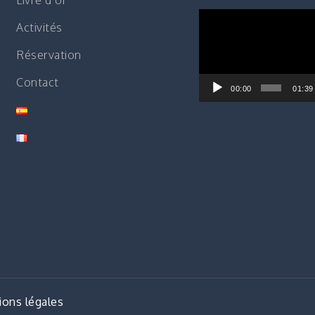
Livre d’or
Lecteur
Activités
vidéo
Réservation
Contact
00:00
01:39
ons légales