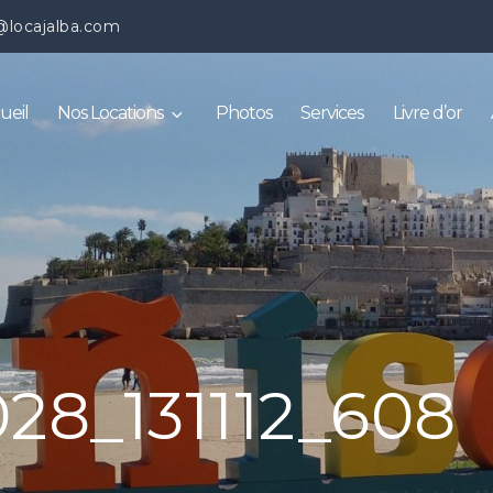
@locajalba.com
ueil
Nos Locations
Photos
Services
Livre d’or
28_131112_608