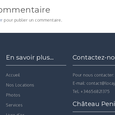
commentaire
er
pour publier un commentaire.
En savoir plus…
Contactez-n
Accueil
Pour nous contacter:
E-mail: contact@loca
Nos Locations
Tel. +34656821375
Photos
Château Peni
Services