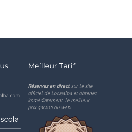
ous
Meilleur Tarif
Réservez en direct
sur le site
officiel de Locajalba et obtenez
jalba.com
immédiatement le m
eilleur
prix garanti du web.
scola