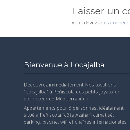
Laisser un 
Vous devez
vous connect
Bienvenue à Locajalba
Découvrez immédiatement
Nos locations
“Locajalba” à Peñiscola des petits joyaux en
plein cœur de Méditerranéen.
Appartements pour 6 personnes, idéalement
situé à Peñiscola (côte Azahar) climatisé,
parking, piscine, wifi et chaînes internacionales