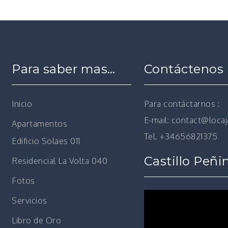
Para saber mas…
Contáctenos
Inicio
Para contáctarnos :
E-mail: contact@loca
Apartamentos
Tel. +34656821375
Edificio Solaes 011
Castillo Peñi
Residencial La Volta 040
Fotos
Reproductor
Servicios
de
vídeo
Libro de Oro