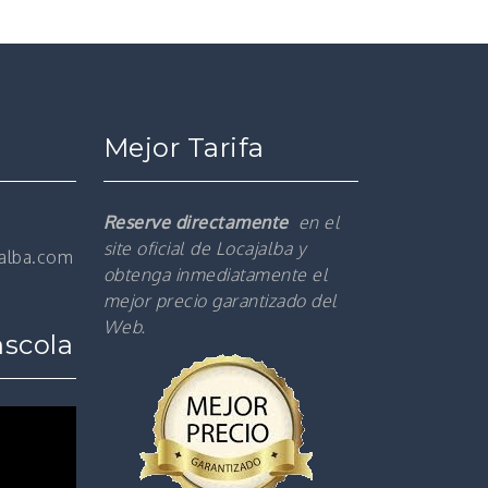
Mejor Tarifa
Reserve directamente
en el
site oficial de Locajalba y
jalba.com
obtenga inmediatamente el
mejor precio garantizado del
Web.
nscola