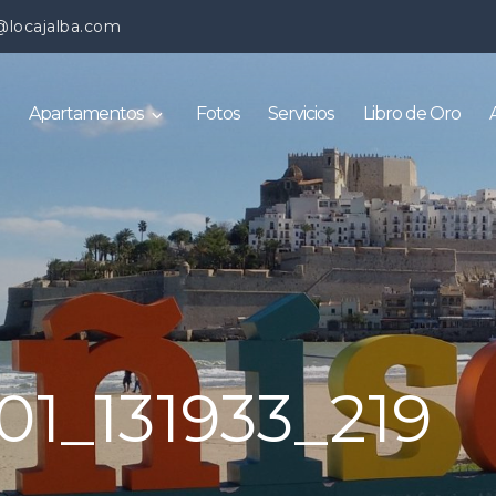
@locajalba.com
Apartamentos
Fotos
Servicios
Libro de Oro
01_131933_219