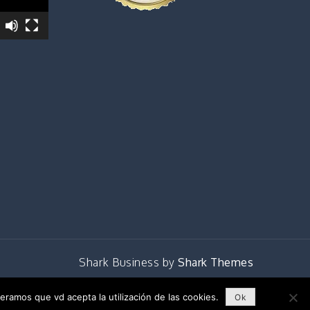
Shark Business by
Shark Themes
ales
eramos que vd acepta la utilización de las cookies.
Ok