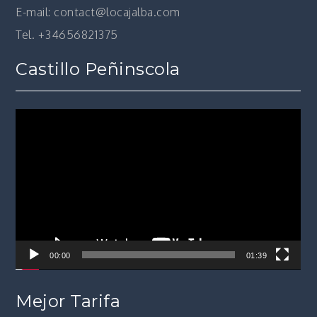
E-mail: contact@locajalba.com
Tel. +34656821375
Castillo Peñinscola
Reproductor
de
vídeo
00:00
01:39
Mejor Tarifa