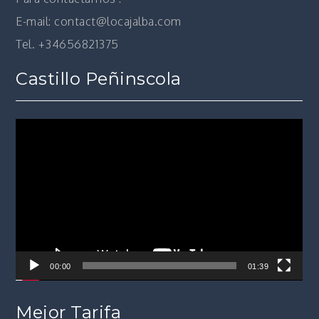
E-mail: contact@locajalba.com
Tel. +34656821375
Castillo Peñinscola
Reproductor
de
vídeo
00:00
01:39
Mejor Tarifa