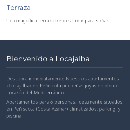
Terraza
Una magnífica terraza frente al mar para soñar …
Bienvenido a Locajalba
Descubra inmediatamente
Nuestros apartamentos
«Locajalba» en Peñiscola pequeñas joyas en pleno
corazón del Mediterráneo.
Apartamentos para 6 personas, idealmente situados
en Peñiscola (Costa Azahar) climatizados, parking, y
piscina