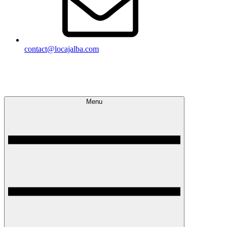
contact@locajalba.com
Locajalba
Appartements climatisés à Peniscola
Menu