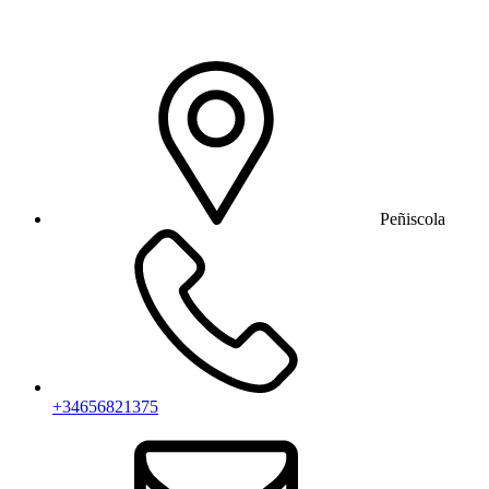
Peñiscola
+34656821375