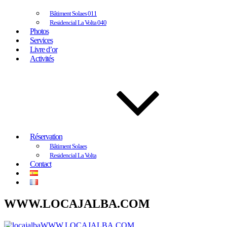
Bâtiment Solaes 011
Residencial La Volta 040
Photos
Services
Livre d’or
Activités
Réservation
Bâtiment Solaes
Residencial La Volta
Contact
WWW.LOCAJALBA.COM