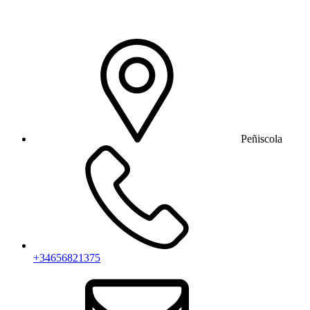
Peñiscola
+34656821375