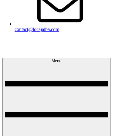
contact@locajalba.com
Locajalba
Appartements climatisés à Peniscola
Menu