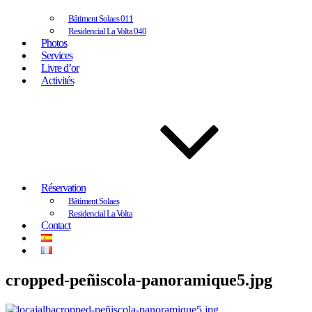
Bâtiment Solaes 011
Residencial La Volta 040
Photos
Services
Livre d’or
Activités
Réservation
Bâtiment Solaes
Residencial La Volta
Contact
cropped-peñiscola-panoramique5.jpg